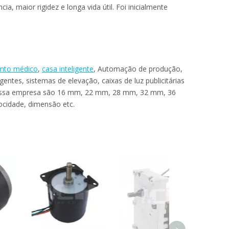
a, maior rigidez e longa vida útil. Foi inicialmente
nto médico
,
casa inteligente
,
Automação de produção
,
entes, sistemas de elevação, caixas de luz publicitárias
ssa empresa são 16 mm, 22 mm, 28 mm, 32 mm, 36
ocidade, dimensão etc.
MOTOR DE EN
PLANETÁRIO 
DC