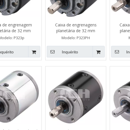
a de engrenagem
Caixa de engrenagens
Caixa
netária de 32 mm
planetária de 32 mm
plane
ento de metalurgia
Modelo:
P323p
Modelo:
P323PH
em pó
nquérito
Inquérito
In