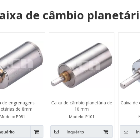
aixa de câmbio planetár
a de engrenagens
Caixa de câmbio planetária de
Caixa de 
netárias de 8mm
10 mm
Modelo:
P081
Modelo:
P101
nquérito
Inquérito
In