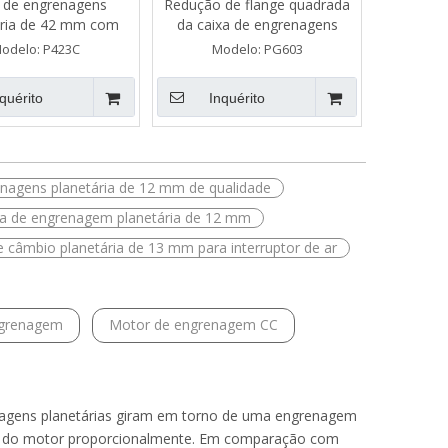
 de engrenagens
Redução de flange quadrada
ária de 42 mm com
da caixa de engrenagens
enagem de metal
planetária de alta precisão e
odelo:
P423C
Modelo:
PG603
baixa folga para servo motor
quérito
Inquérito
enagens planetária de 12 mm de qualidade
xa de engrenagem planetária de 12 mm
e câmbio planetária de 13 mm para interruptor de ar
ngrenagem
Motor de engrenagem CC
agens planetárias giram em torno de uma engrenagem
que do motor proporcionalmente. Em comparação com