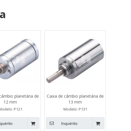
ia
câmbio planetária de
Caixa de câmbio planetária de
12 mm
13 mm
Modelo:
P121
Modelo:
P131
quérito
Inquérito