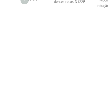
Motor síncrono d
<
dentes retos D122F
indução CA de 59
INSCREVA-SE AGOR
Temos uma equipe independente de design de produ
serviço e equipe profissional de controle de qualida
inscrever.