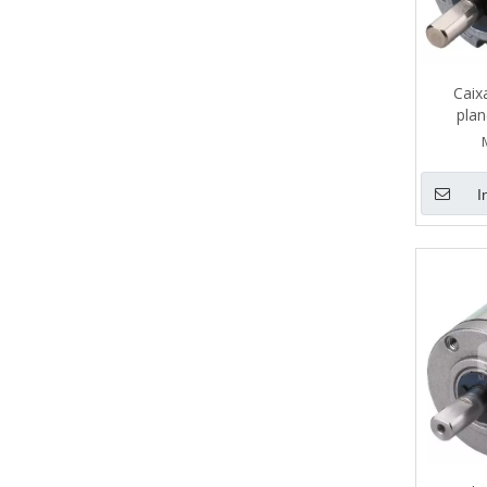
Caix
pla
equipam
I