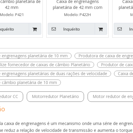
 câmbio planetária de
Caixa de engrenagens
Caixa
42 mm
planetária de 42 mm com
planet
engrenagem chanfrada
engr
Modelo:
P421
Modelo:
P422H
M
nquérito
Inquérito
In
e engrenagens planetária de 10 mm
Produtora de caixa de engr
lize fornecedor de caixas de câmbio Planetário
Produtor de cai
e engrenagens planetárias de duas rações de velocidade
Caixa d
e câmbio planetária de 10 mm
edutor CC
Motorredutor Planetário
Motor redutor de e
ão
a caixa de engrenagens é um mecanismo onde uma série de engren
que reduz a relação de velocidade de transmissão e aumenta o tor