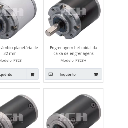
câmbio planetária de
Engrenagem helicoidal da
32 mm
caixa de engrenagens
planetária de 32 mm
Modelo:
P323
Modelo:
P323H
quérito
Inquérito