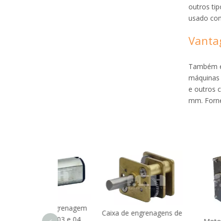
outros tip
usado co
Vanta
Também é
máquinas f
e outros 
mm. Forne
de engrenagem
Caixa de engrenagens de
122F-03 e 04