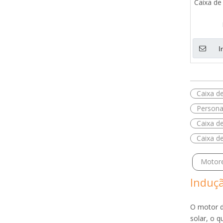
Caixa de
I
Caixa d
Persona
Caixa d
Caixa d
Motor
Induç
O motor d
solar, o 