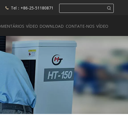
Tel：+86-25-51180871

OMENTÁRIOS
VÍDEO
DOWNLOAD
CONTATE-NOS
VÍDEO