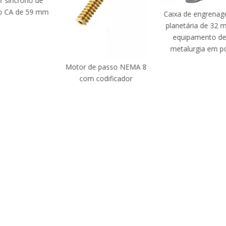
e
Mot
 mm
Caixa de engrenagem
planetária de 32 mm
equipamento de
metalurgia em pó
Motor de passo NEMA 8
com codificador
A
to e P&D, equipe de
de.Bem-vindo a se