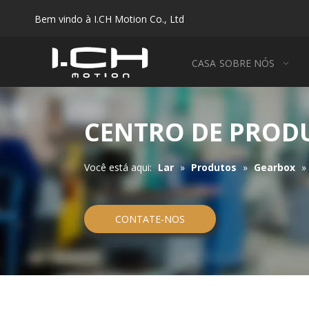
Bem vindo à I.CH Motion Co., Ltd
CASA
SOBRE NÓS
P
CENTRO DE PROD
Você está aqui:
Lar
»
Produtos
»
Gearbox
»
CONTATE-NOS