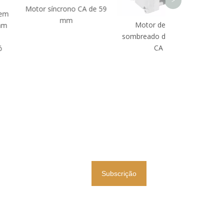
>
or síncrono CA de 59
mm
Motor de pólo
sombreado de 70 mm
CA
Subscrição