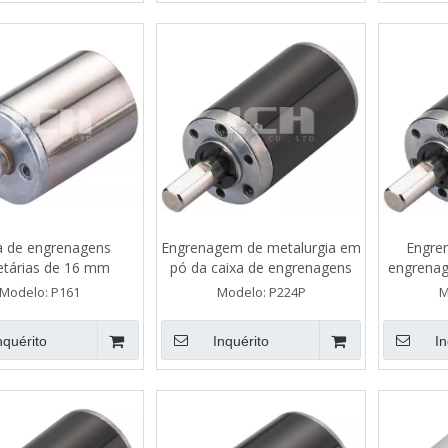
a de engrenagens
Engrenagem de metalurgia em
Engren
etárias de 16 mm
pó da caixa de engrenagens
engrenag
planetárias de 22 mm
Modelo:
P161
Modelo:
P224P
M
nquérito
Inquérito
In